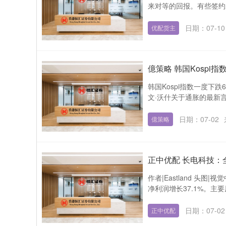
来对等的回报。有些签约
日期：07-10
优配货主
億策略 韩国Kospi
韩国Kospi指数一度
文·沃什关于通胀的最新言
日期：07-02
億策略
正中优配 长电科技：
作者|Eastland 头图
净利润增长37.1%。主要
日期：07-02
正中优配