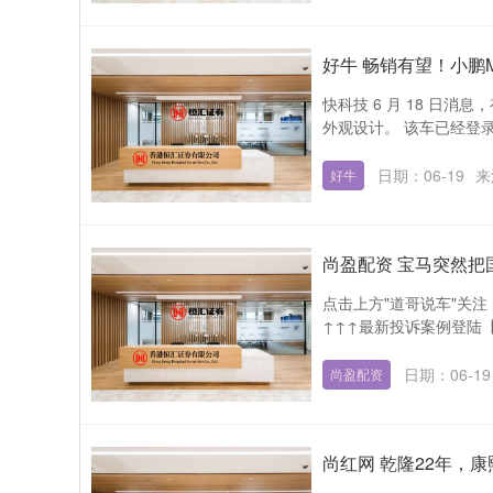
好牛 畅销有望！小鹏Mo
快科技 6 月 18 日消
外观设计。 该车已经登录
日期：06-19
来
好牛
尚盈配资 宝马突然
点击上方"道哥说车"关注 
↑↑↑最新投诉案例登陆【
日期：06-19
尚盈配资
尚红网 乾隆22年，