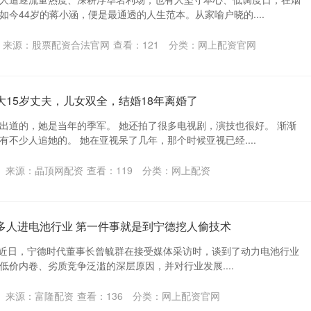
今44岁的蒋小涵，便是最通透的人生范本。从家喻户晓的....
来源：股票配资合法官网
查看：
121
分类：
网上配资官网
大15岁丈夫，儿女双全，结婚18年离婚了
出道的，她是当年的季军。 她还拍了很多电视剧，演技也很好。 渐渐
不少人追她的。 她在亚视呆了几年，那个时候亚视已经....
来源：晶顶网配资
查看：
119
分类：
网上配资
多人进电池行业 第一件事就是到宁德挖人偷技术
消息，近日，宁德时代董事长曾毓群在接受媒体采访时，谈到了动力电池行业
低价内卷、劣质竞争泛滥的深层原因，并对行业发展....
来源：富隆配资
查看：
136
分类：
网上配资官网