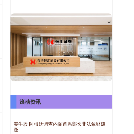
滚动资讯
美牛股 阿根廷调查内阁首席部长非法敛财嫌
疑