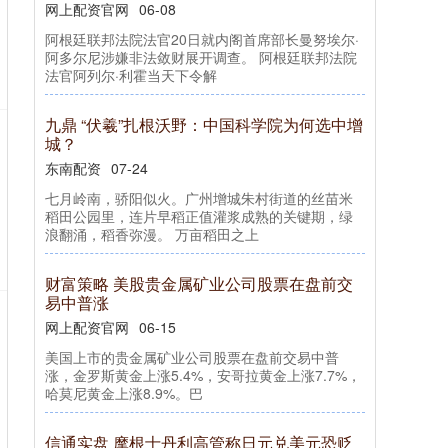
网上配资官网
06-08
阿根廷联邦法院法官20日就内阁首席部长曼努埃尔·
阿多尔尼涉嫌非法敛财展开调查。 阿根廷联邦法院
法官阿列尔·利霍当天下令解
九鼎 “伏羲”扎根沃野：中国科学院为何选中增
城？
东南配资
07-24
七月岭南，骄阳似火。广州增城朱村街道的丝苗米
稻田公园里，连片早稻正值灌浆成熟的关键期，绿
浪翻涌，稻香弥漫。 万亩稻田之上
财富策略 美股贵金属矿业公司股票在盘前交
易中普涨
网上配资官网
06-15
美国上市的贵金属矿业公司股票在盘前交易中普
涨，金罗斯黄金上涨5.4%，安哥拉黄金上涨7.7%，
哈莫尼黄金上涨8.9%。巴
信通实盘 摩根士丹利高管称日元兑美元恐贬