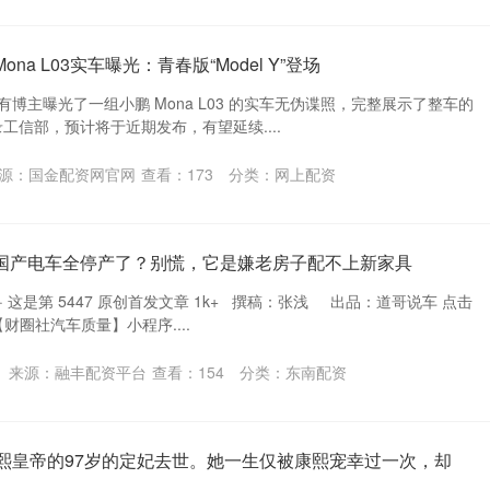
na L03实车曝光：青春版“Model Y”登场
息，有博主曝光了一组小鹏 Mona L03 的实车无伪谍照，完整展示了整车的
工信部，预计将于近期发布，有望延续....
源：国金配资网官网
查看：
173
分类：
网上配资
把国产电车全停产了？别慌，它是嫌老房子配不上新家具
· 这是第 5447 原创首发文章 1k+ 撰稿：张浅 出品：道哥说车 点击
财圈社汽车质量】小程序....
来源：融丰配资平台
查看：
154
分类：
东南配资
康熙皇帝的97岁的定妃去世。她一生仅被康熙宠幸过一次，却