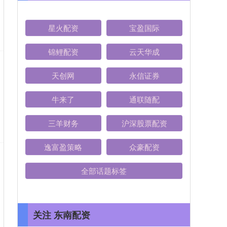
星火配资
宝盈国际
锦鲤配资
云天华成
天创网
永信证券
牛来了
通联随配
三羊财务
沪深股票配资
逸富盈策略
众豪配资
全部话题标签
关注 东南配资