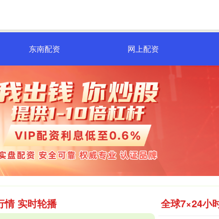
东南配资
网上配资
行情 实时轮播
全球7×24小