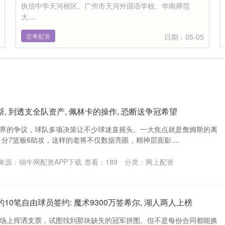
执信中学天河校区、广州市天河外国语学校、华南师范
大....
宏粤配资
日期：05-05
, 到透支全队资产, 佩林卡的操作, 恐断送争冠希望
界的争议，球队多项决策让不少球迷直摇头。一大焦点就是詹姆斯的离
1分7篮板6助攻，这样的老将不仅数据亮眼，精神层面影....
来源：锦牛网配资APP下载
查看：
189
分类：
网上配资
10笔自由球员签约: 魔术9300万签希尔, 湖人两人上榜
市场上挥洒支票，试图找到那块缺失的冠军拼图。但不是每份合同都能换