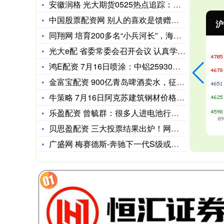
安徽润格 光大期货0525热点追踪：双焦涨停，后面怎么走？
中国股票配资网 别人的喜欢是馈赠，自己的强大才是归宿
沪深300
4694.44
北
43.13
0.93%
同翔网 培育200多名“小兵河长”，海珠区“老兵+小兵”携手
光大e配 省委常委会召开会议 认真学习贯彻习近平总书记重要指
鸿E配资 7月16日喷涂：中铝25930、永利坚24830、
金富宝配资 900亿青岛啤酒卖水，征召张艺兴代言
牛策略 7月16日阿克苏建筑钢材价格暂稳
乐盈配资 曾毓群：很多人进电池行业 第一件事就是到宁德挖人偷
贝思盈配资 三大投票结果出炉！网友这次怎么看后市？
广盛网 梅赛德斯-奔驰下一代S级或将重启双门轿跑车型