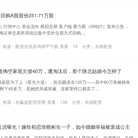
回购A股股份251.71万股
 行情中心 资金流向 模拟交易 客户端 赛力斯（09927）发布公告，
上海证券交易所系统以集中竞价交易方式回购....
来源：配资在线咨询APP下载
查看：
73
分类：
东南配资
道掏空家底欠债40万，遭淘汰后，那个陕北姑娘今怎样了
姑娘崔苗为了上《星光大道》，前后砸进去120万——其中80万靠榆林各
下40多万，是她把亲戚借遍、连家里牲口都卖了....
来源：创赢盘配资官网
查看：
139
分类：
东南配资
涵近况曝光！嫁给初恋张晓彬生一子，如今婚姻幸福被宠成公主
人追逐流量热度、深耕浮华名利场，也有人坚守本心、低调度日，在烟