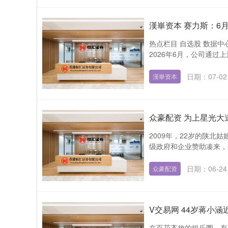
漢崋资本 赛力斯：6月
热点栏目 自选股 数据中心
2026年6月，公司通过
日期：07-02
漢崋资本
众豪配资 为上星光大
2009年，22岁的陕北
级政府和企业赞助凑来，剩
日期：06-24
众豪配资
V交易网 44岁蒋小
在百花齐放的娱乐圈，有