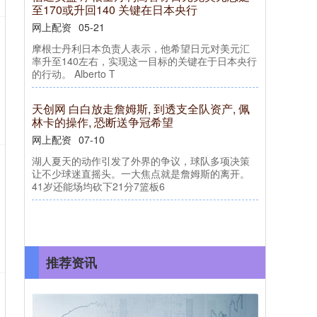
至170或升回140 关键在日本央行
网上配资
05-21
摩根士丹利日本负责人表示，他希望日元对美元汇
率升至140左右，实现这一目标的关键在于日本央行
的行动。 Alberto T
天创网 白白放走詹姆斯, 到透支全队资产, 佩
林卡的操作, 恐断送争冠希望
网上配资
07-10
湖人夏天的动作引发了外界的争议，球队多项决策
让不少球迷直摇头。一大焦点就是詹姆斯的离开。
41岁还能场均砍下21分7篮板6
推荐资讯