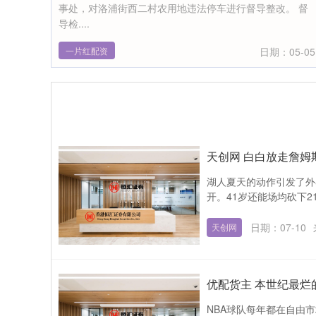
事处，对洛浦街西二村农用地违法停车进行督导整改。 督
导检....
一片红配资
日期：05-05
天创网 白白放走詹姆斯
湖人夏天的动作引发了外
开。41岁还能场均砍下2
日期：07-10
天创网
优配货主 本世纪最烂的
NBA球队每年都在自由