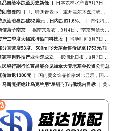
食品自给率跌至历史新低
日本农林水产省8月7日公布的数据显示，2025财年，即2025年4月至2026年3月，按热量计算的日本食品自给率下降1个百分点至37%，为历史最低水平。日本食品自给率是指国内生产的食品占国内食品总供给的比例。日本农林水产省表示，大米消费减少是食品自给率下降的重要原因。日本大米消费长期以来主要依靠本国供应，是日本食品自给率的重要支撑。米价上涨导致居民大米消费减少，国产大米提供的热量随之减少，显著拉低日本整体食品自给率。（CCTV国际时讯）
特朗普要闻
1、特朗普表示，重开霍尔木兹海峡的谈判正在推进，尽管伊朗议员正在考虑对与美国和以色列相关的船只实施限制。 2、特朗普：（关于人工智能）这可能比石油还要重要。谁赢得人工智能，谁就赢得一切。就是如此重要。人工智能比互联网大很多倍。 3、报道称，美国总统特朗普近日在一次私下会晤中表示，他希望副总统万斯能够赢得2028年总统大选。 4、美国总统特朗普当地时间8月7日宣布，联邦政府将向多个关键矿产和电池项目投资30亿美元，旨在增加美国国内产量，并以此推动国家安全与产业政策。 5、美国总统特朗普6日否认他对国防部长赫格塞思不满，称对赫格塞思所做的工作“非常满意”。 6、白宫本周致信库克称，特朗普“正在考虑”解除其职务，并要求她在三周内回应有关抵押贷款欺诈的指控。 7、特朗普媒体集团退出与Crypto.com的两项交易。 8、当地时间8月6日，有记者在采访美国总统特朗普时提出，如果民主党人在中期选举后控制国会众议院，可能会再次试图弹劾他，特朗普表示，“很多人说我是有史以来最伟大的总统之一”。
3563.12
基金指数
72
47.56
1.35%
特原油暗盘跌破82美元，日内跌超1.6%。
布伦特原油暗盘跌破82美元，日内跌超1.6%。
聚信落子南京
据南京发布，8月4日，“南京聚信天晟股权投资合伙企业（有限合伙）”正式落地紫金山国际科创基金街区。基金规模10.01亿元，管理人为中信聚信（北京）资本管理有限公司，其向上穿透的实际控制人为中信集团，管理人整体管理规模超百亿元。该基金在2026紫金山创投大会上签约启动组建，将重点投向新一代信息技术、高端装备、新材料、新能源、生物医药及新消费等领域，为南京科创产业注入新的资本动能。
资产二季度大幅减持热门科技股
当地时间8月7日，知名千亿级私募景林资产披露2026年二季度末最新美股持仓（13F）。二季度，景林资产清仓英伟达、META等热门科技股，大幅减持英特尔、网易、谷歌等标的；景林资产在二季度末的美股持仓市值从38.8亿美元大幅下降至21.9亿美元，降幅达43%。在大幅收缩多只原有持仓的同时，景林资产也对部分半导体产业链公司进行了布局，包括近期业绩超预期的美国光模块制造商AAOI（应用光电）。
分直营店53度、500ml飞天茅台售价提至1753元/瓶
记者获悉
首家宇树科技产业学院成立
据湖北日报，8月7日，湖北省首家宇树科技产业学院在长江工程职业技术学院成立。据悉，“宇树科技产业学院”由宇树科技股份有限公司与长江工程职业技术学院共建，实行“企业专家任院长、校内教授任执行副院长”双院长制管理架构，聚焦机器人调试、运维、技术支持等市场紧缺岗位，精准培育紧缺人才。
中国人民银行副行长宣昌能会见加拿大养老基金投资公司总裁兼首席执行官约翰·格雷厄姆
20
价重返1300元
国内黄金饰品价格对比显示，国内多家品牌足金饰品价格重返1300元，其中周生生足金饰品报1315元/克，周大福报价1308元/克，老庙黄金报价1310元/克。
：马斯克拒绝让乌克兰用“星链”打击俄境内目标
美国媒体7日披露，美国太空探索技术公司(SpaceX)创始人马斯克明确拒绝允许乌克兰军方利用SpaceX旗下卫星互联网系统“星链”打击俄罗斯境内目标。美国《大西洋》杂志以乌前国防部长费多罗夫两名“身边人”为消息源报道，费多罗夫此前一直在推动利用“星链”打击俄罗斯境内目标，曾尝试通过私下渠道与马斯克接触，但遭到后者拒绝。“截至目前，（马斯克）没有作出同意的决定。”报道称，马斯克之所以拒绝乌方用“星链”对俄进行纵深打击，是担心危机进一步升级。2022年乌克兰危机全面升级后，马斯克曾免费向乌克兰提供数万个“星链”终端。但他后来频频与乌方发生争执，敦促后者与俄方达成和平协议。（新华社）