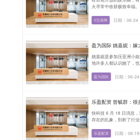
火寻常中收获极致幸福。如
日期：06-24
V交易网
盈为国际 姚嘉妮：嫁
姚嘉妮是参加压亚洲小姐
地许多人都认识她了，也有
日期：06-24
盈为国际
乐盈配资 曾毓群：很
快科技 6 月 18 日
存在的乱象，剖析了行业
日期：06-19
乐盈配资