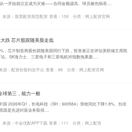
从一开始就注定成为灾难——合同金额虚高、球员被伤病吞....
来源：股票配资期货配资
查看：
158
分类：
网上配资官网
指数大跌 芯片股跟随美股走低
下跌6%，芯片制造商股价跟随美国同行下跌，投资者正在评估美联储主席凯
论。SK海力士、三星电子和三星电机对指数拖累最....
来源：配资炒股利息平台
查看：
88
分类：
网上配资官网
全球第三，能力一般
|视觉中国 2026年Q1，长电科技（SH：600584）营收同比下降1.8%、扣非
原因是先进封装业务取得....
来源：中金优配APP下载
查看：
111
分类：
网上配资